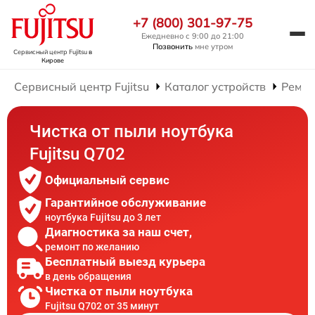
+7 (800) 301-97-75
Ежедневно с 9:00 до 21:00
Позвонить
мне утром
Сервисный центр Fujitsu
в
Кирове
Сервисный центр Fujitsu
Каталог устройств
Ремон
Чистка от пыли ноутбука
Fujitsu Q702
Официальный сервис
Гарантийное обслуживание
ноутбука Fujitsu до 3 лет
Диагностика за наш счет,
ремонт по желанию
Бесплатный выезд курьера
в день обращения
Чистка от пыли ноутбука
Fujitsu Q702 от 35 минут