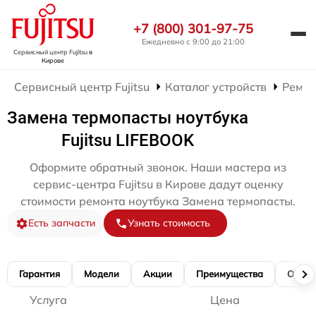
+7 (800) 301-97-75
Ежедневно с 9:00 до 21:00
Сервисный центр Fujitsu
в
Кирове
Сервисный центр Fujitsu
Каталог устройств
Ремон
Замена термопасты ноутбука
Fujitsu LIFEBOOK
Оформите обратный звонок. Наши мастера из
сервис-центра Fujitsu в Кирове дадут оценку
стоимости ремонта ноутбука Замена термопасты.
Есть запчасти
Узнать стоимость
Гарантия
Модели
Акции
Преимущества
Отзы
Услуга
Цена