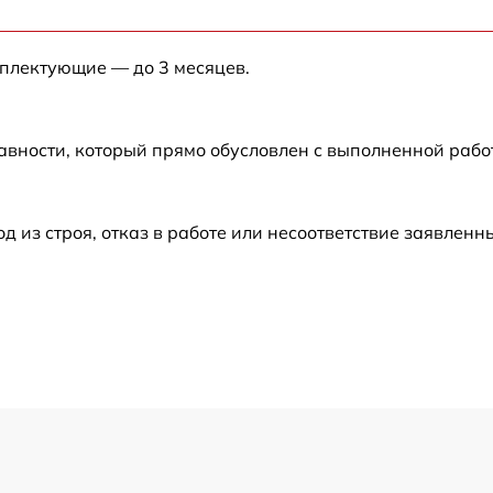
от 50 мин
мплектующие — до 3 месяцев.
от 60 мин
от 60 мин
авности, который прямо обусловлен с выполненной раб
от 90 мин
из строя, отказ в работе или несоответствие заявлен
от 80 мин
от 60 мин
от 70 мин
от 60 мин