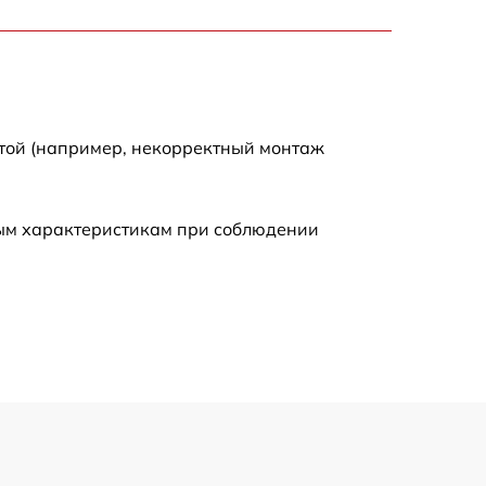
490 р
840 р
1090 р
отой (например, некорректный монтаж
890 р
ным характеристикам при соблюдении
1040 р
1190 р
690 р
590 р