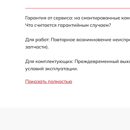
Замена жесткого диска
Гарантия от сервиса: на смонтированные ко
Замена вебкамеры
Что считается гарантийным случаем?
Ремонт петель крышки
Для работ: Повторное возникновение неиспр
запчасти).
Настройка Wi-Fi
Для комплектующих: Преждевременный выход 
Замена тачпада
условий эксплуатации.
Показать полностью
Замена корпуса
Замена клавиатуры
Замена разъёмов (HDMI, DVI, Дисплей
порта)