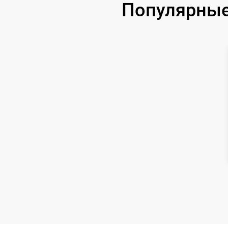
Популярные 
Замена USB порта
Замена микрофона
Замена оперативной памяти
Замена процессора
Замена системы охлаждения
Замена термопасты
Замена шлейфа матрицы
Замена экрана