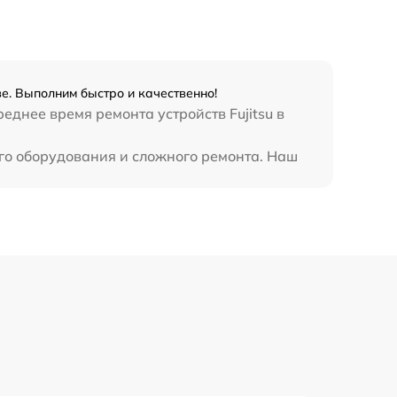
2885 р
990 р
ве. Выполним быстро и качественно!
еднее время ремонта устройств Fujitsu в
890 р
ого оборудования и сложного ремонта. Наш
620 р
3900 р