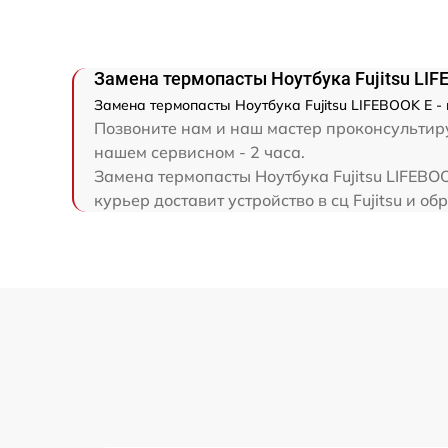
Замена северного моста
Восстановление данных
Замена термопасты Ноутбука Fujitsu LIF
Замена термопасты Ноутбука Fujitsu LIFEBOOK E - 
Позвоните нам и наш мастер проконсультируе
Замена SSD
нашем сервисном - 2 часа.
Замена термопасты Ноутбука Fujitsu LIFEBO
Замена аккумулятора
курьер доставит устройство в сц Fujitsu и об
Замена шим-контроллера