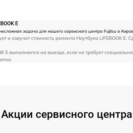
от 80 мин
от 70 мин
EBOOK E
несложная задача для нашего сервисного центра Fujitsu в Киро
т и озвучит стоимость ремонта Ноутбука LIFEBOOK E. Ср
от 30 мин
OK E выполняется на выезде, если не требует специальн
от 40 мин
ратно.
от 80 мин
Акции сервисного центра