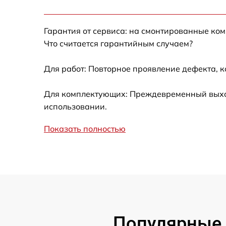
Замена жесткого диска
Гарантия от сервиса: на смонтированные ко
Замена вебкамеры
Что считается гарантийным случаем?
Ремонт петель крышки
Для работ: Повторное проявление дефекта, 
Настройка Wi-Fi
Для комплектующих: Преждевременный выход 
использовании.
Замена тачпада
Показать полностью
Замена корпуса
Замена клавиатуры
Замена разъёмов (HDMI, DVI, Дисплей
порта)
Популярные 