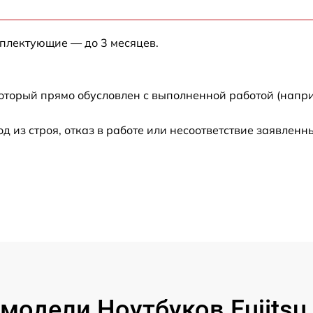
от 50 мин
мплектующие — до 3 месяцев.
от 60 мин
от 60 мин
который прямо обусловлен с выполненной работой (напри
от 90 мин
из строя, отказ в работе или несоответствие заявлен
от 80 мин
от 60 мин
от 70 мин
от 60 мин
модели Ноутбуков Fujitsu