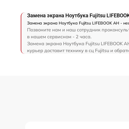
Замена северного моста
Замена экрана Ноутбука Fujitsu LIFEBOO
Восстановление данных
Замена экрана Ноутбука Fujitsu LIFEBOOK AH - не
Позвоните нам и наш сотрудник проконсульт
в нашем сервисном - 2 часа.
Замена SSD
Замена экрана Ноутбука Fujitsu LIFEBOOK A
курьер доставит технику в сц Fujitsu и обрат
Замена аккумулятора
Замена шим-контроллера