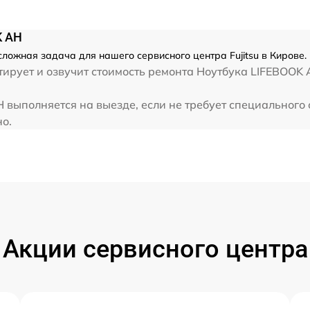
от 80 мин
K AH
от 70 мин
сложная задача для нашего сервисного центра Fujitsu в Кирове.
ирует и озвучит стоимость ремонта Ноутбука LIFEBOOK A
от 30 мин
H выполняется на выезде, если не требует специального
но.
от 40 мин
от 80 мин
Акции сервисного центра