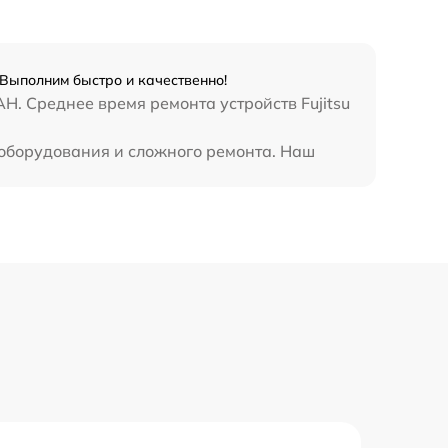
2885 р
990 р
 Выполним быстро и качественно!
H. Среднее время ремонта устройств Fujitsu
890 р
 оборудования и сложного ремонта. Наш
620 р
3900 р