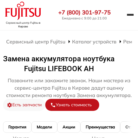
+7 (800) 301-97-75
Ежедневно с 9:00 до 21:00
Сервисный центр Fujitsu
в
Кирове
Сервисный центр Fujitsu
Каталог устройств
Ремон
Замена аккумулятора ноутбука
Fujitsu LIFEBOOK AH
Позвоните или закажите звонок. Наши мастера из
сервис-центра Fujitsu в Кирове дадут оценку
стоимости ремонта ноутбука Замена аккумулятора.
Есть запчасти
Узнать стоимость
Гарантия
Модели
Акции
Преимущества
Отзы