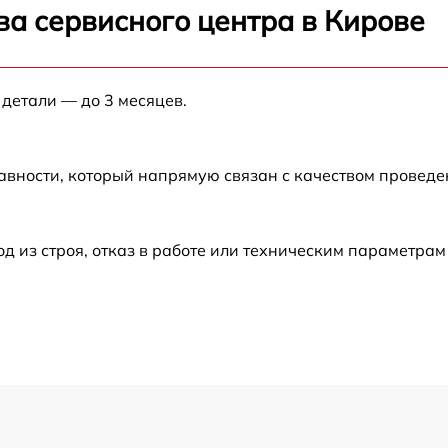
ва сервисного центра в Кирове
от 50 мин
 детали — до 3 месяцев.
от 60 мин
от 60 мин
авности, который напрямую связан с качеством провед
от 90 мин
из строя, отказ в работе или техническим параметрам
от 80 мин
от 60 мин
от 70 мин
от 60 мин