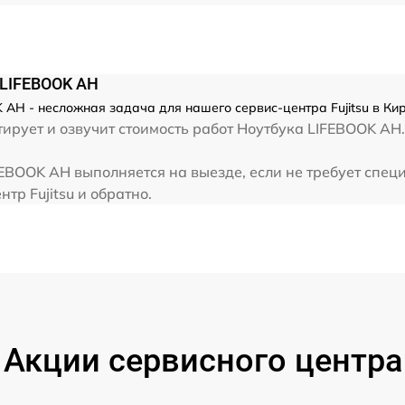
от 80 мин
от 80 мин
 LIFEBOOK AH
от 70 мин
 AH - несложная задача для нашего сервис-центра Fujitsu в Ки
рует и озвучит стоимость работ Ноутбука LIFEBOOK AH. 
от 30 мин
FEBOOK AH выполняется на выезде, если не требует спец
тр Fujitsu и обратно.
от 40 мин
от 80 мин
Акции сервисного центра