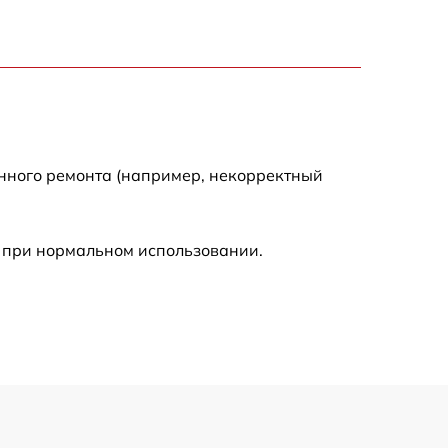
490 р
840 р
1090 р
енного ремонта (например, некорректный
890 р
 при нормальном использовании.
1040 р
1190 р
690 р
590 р