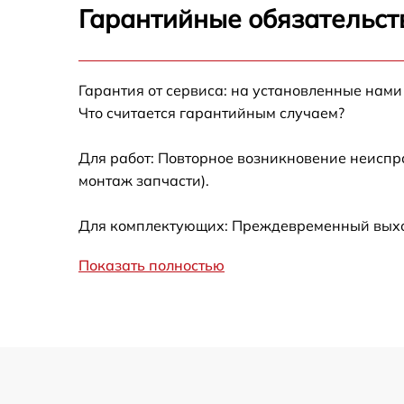
Гарантийные обязательст
Замена жесткого диска
Гарантия от сервиса: на установленные нами
Замена вебкамеры
Что считается гарантийным случаем?
Ремонт петель крышки
Для работ: Повторное возникновение неиспр
монтаж запчасти).
Настройка Wi-Fi
Для комплектующих: Преждевременный выход 
Замена тачпада
Показать полностью
Замена корпуса
Замена клавиатуры
Замена разъёмов (HDMI, DVI, Дисплей