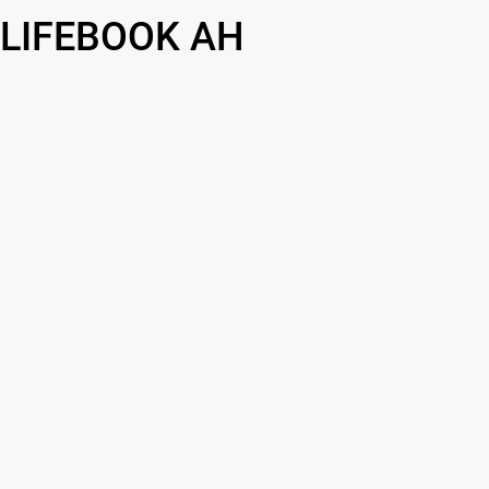
 LIFEBOOK AH
990 р
690 р
690 р
1290 р
1790 р
1090 р
890 р