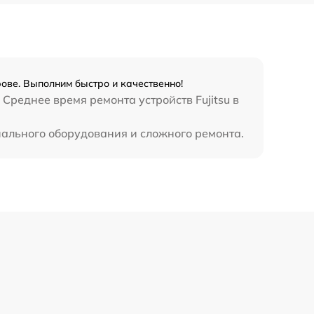
1120 р
2885 р
990 р
рове. Выполним быстро и качественно!
Среднее время ремонта устройств Fujitsu в
890 р
иального оборудования и сложного ремонта.
620 р
3900 р