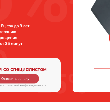
Fujitsu до 3 лет
 желанию
бращения
 от 35 минут
я со специалистом
Оставить заявку
есь c
политикой конфиденциальности