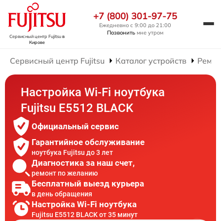
+7 (800) 301-97-75
Ежедневно с 9:00 до 21:00
Позвонить
мне утром
Сервисный центр Fujitsu
в
Кирове
Сервисный центр Fujitsu
Каталог устройств
Ремон
Настройка Wi-Fi ноутбука
Fujitsu E5512 BLACK
Официальный сервис
Гарантийное обслуживание
ноутбука Fujitsu до 3 лет
Диагностика за наш счет,
ремонт по желанию
Бесплатный выезд курьера
в день обращения
Настройка Wi-Fi ноутбука
Fujitsu E5512 BLACK от 35 минут