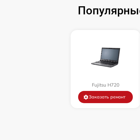
порта)
Популярные
Замена USB порта
Замена микрофона
Замена оперативной памяти
Замена процессора
Fujitsu H720
Замена системы охлаждения
Заказать ремонт
Замена термопасты
Замена шлейфа матрицы