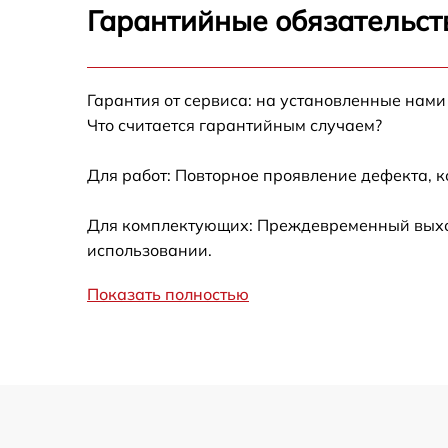
Гарантийные обязательст
Замена жесткого диска
Гарантия от сервиса: на установленные нами
Замена вебкамеры
Что считается гарантийным случаем?
Ремонт петель крышки
Для работ: Повторное проявление дефекта, 
Настройка Wi-Fi
Для комплектующих: Преждевременный выход 
использовании.
Замена тачпада
Показать полностью
Замена корпуса
Замена клавиатуры
Замена разъёмов (HDMI, DVI, Дисплей