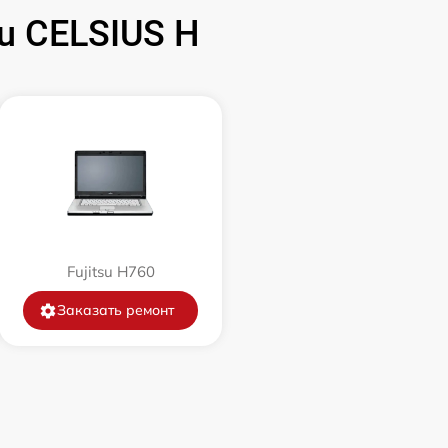
u CELSIUS H
990 р
690 р
690 р
1290 р
Fujitsu H760
1790 р
Заказать ремонт
1090 р
890 р