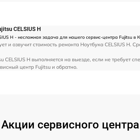
от 80 мин
от 80 мин
jitsu CELSIUS H
от 70 мин
SIUS H - несложная задача для нашего сервис-центра Fujitsu в 
т и озвучит стоимость ремонта Ноутбука CELSIUS H. Сре
от 30 мин
su CELSIUS H выполняется на выезде, если не требует с
висный центр Fujitsu и обратно.
от 40 мин
от 80 мин
Акции сервисного центра