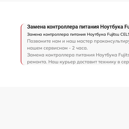
Замена экрана
Замена северного моста
Замена контроллера питания Ноутбука Fu
Восстановление данных
Замена контроллера питания Ноутбука Fujitsu CEL
Позвоните нам и наш мастер проконсультируе
нашем сервисном - 2 часа.
Замена SSD
Замена контроллера питания Ноутбука Fujit
ремонта. Наш курьер доставит технику в сер
Замена аккумулятора
Замена шим-контроллера