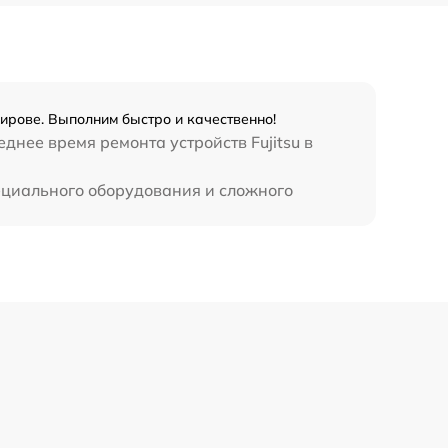
1120 р
2885 р
990 р
Кирове. Выполним быстро и качественно!
днее время ремонта устройств Fujitsu в
890 р
пециального оборудования и сложного
620 р
3900 р