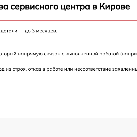
ва сервисного центра в Кирове
от 50 мин
 детали — до 3 месяцев.
от 60 мин
от 60 мин
который напрямую связан с выполненной работой (напри
от 90 мин
из строя, отказ в работе или несоответствие заявлен
от 80 мин
от 60 мин
от 70 мин
от 60 мин