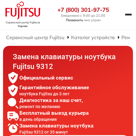
+7 (800) 301-97-75
Ежедневно с 9:00 до 21:00
Позвонить
мне утром
Сервисный центр Fujitsu
в
Кирове
Сервисный центр Fujitsu
Каталог устройств
Ремон
Замена клавиатуры ноутбука
Fujitsu 9312
Официальный сервис
Гарантийное обслуживание
ноутбука Fujitsu до 3 лет
Диагностика за наш счет,
ремонт по желанию
Бесплатный выезд курьера
в день обращения
Замена клавиатуры ноутбука
Fujitsu 9312 от 35 минут