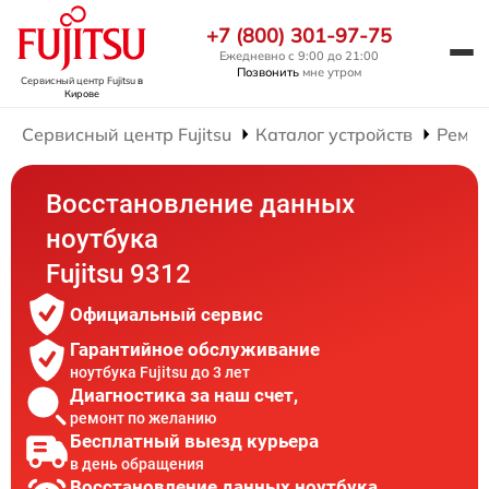
+7 (800) 301-97-75
Ежедневно с 9:00 до 21:00
Позвонить
мне утром
Сервисный центр Fujitsu
в
Кирове
Сервисный центр Fujitsu
Каталог устройств
Ремон
Восстановление данных
ноутбука
Fujitsu 9312
Официальный сервис
Гарантийное обслуживание
ноутбука Fujitsu до 3 лет
Диагностика за наш счет,
ремонт по желанию
Бесплатный выезд курьера
в день обращения
Восстановление данных ноутбука