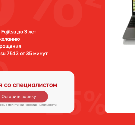
Fujitsu до 3 лет
 желанию
бращения
itsu 7512 от 35 минут
я со специалистом
Оставить заявку
есь c
политикой конфиденциальности