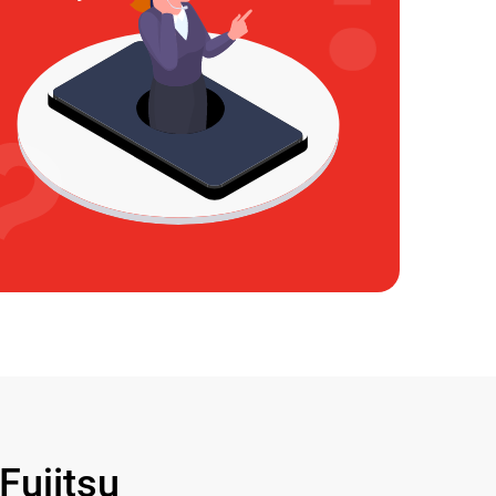
ujitsu