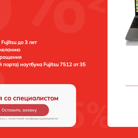
Fujitsu до 3 лет
 желанию
бращения
й порта) ноутбука
Fujitsu 7512 от 35
я со специалистом
Оставить заявку
есь c
политикой конфиденциальности