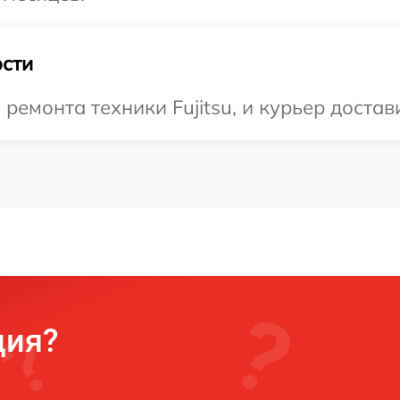
сти
монта техники Fujitsu, и курьер достави
ция?