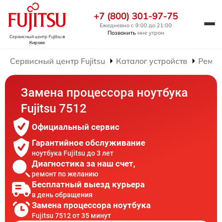
+7 (800) 301-97-75
Ежедневно с 9:00 до 21:00
Позвонить
мне утром
Сервисный центр Fujitsu
в
Кирове
Сервисный центр Fujitsu
Каталог устройств
Ремон
Замена процессора ноутбука
Fujitsu 7512
Официальный сервис
Гарантийное обслуживание
ноутбука Fujitsu до 3 лет
Диагностика за наш счет,
ремонт по желанию
Бесплатный выезд курьера
в день обращения
Замена процессора ноутбука
Fujitsu 7512 от 35 минут