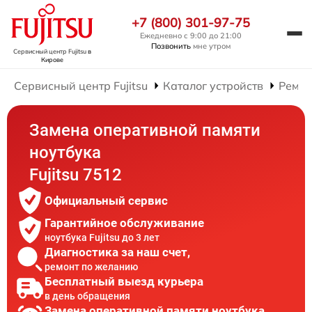
+7 (800) 301-97-75
Ежедневно с 9:00 до 21:00
Позвонить
мне утром
Сервисный центр Fujitsu
в
Кирове
Сервисный центр Fujitsu
Каталог устройств
Ремон
Замена оперативной памяти
ноутбука
Fujitsu 7512
Официальный сервис
Гарантийное обслуживание
ноутбука Fujitsu до 3 лет
Диагностика за наш счет,
ремонт по желанию
Бесплатный выезд курьера
в день обращения
Замена оперативной памяти ноутбука