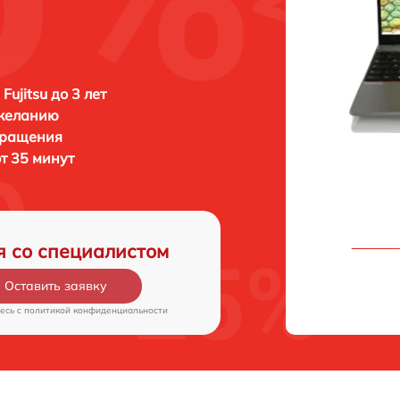
Fujitsu до 3 лет
 желанию
бращения
от 35 минут
я со специалистом
Оставить заявку
есь c
политикой конфиденциальности