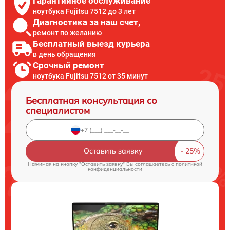
Гарантийное обслуживание
ноутбука Fujitsu 7512 до 3 лет
Диагностика за наш счет,
ремонт по желанию
Бесплатный выезд курьера
в день обращения
Срочный ремонт
ноутбука Fujitsu 7512 от 35 минут
Бесплатная консультация со
специалистом
Оставить заявку
Нажимая на кнопку "Оставить заявку" Вы соглашаетесь c
политикой
конфиденциальности