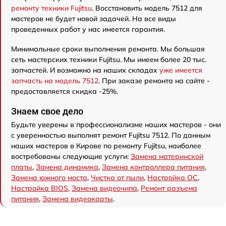
ремонту техники Fujitsu
. Восстановить модель 7512 для
мастеров не будет новой задачей. На все виды
проведенных работ у нас имеется гарантия.
Минимальные сроки выполнения ремонта. Мы большая
сеть мастерских техники Fujitsu. Мы имеем более 20 тыс.
запчастей. И возможно на наших складах
уже имеется
запчасть на модель 7512
. При заказе ремонта на сайте -
предоставляется скидка -25%.
Знаем свое дело
Будьте уверены в профессионализме наших мастеров - они
с уверенностью выполнят ремонт Fujitsu 7512. По данным
наших мастеров в Кирове по ремонту Fujitsu, наиболее
востребованы следующие услуги:
Замена материнской
платы
,
Замена динамика
,
Замена контроллера питания
,
Замена южного моста
,
Чистка от пыли
,
Настройка ОС
,
Настройка BIOS
,
Замена видеочипа
,
Ремонт разъема
питания
,
Замена видеокарты
.