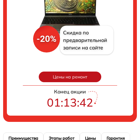
Скидка по
-20%
предварительной
записи на сайте
Цены на ремонт
Конец акции
01:13:41
Преимущества
Этапы работ
Цены
Гарантия
М