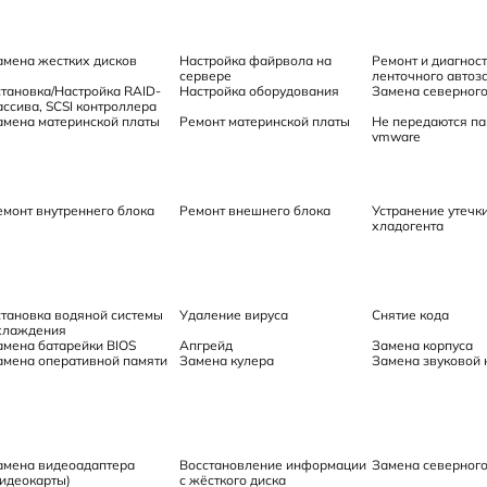
амена жестких дисков
Настройка файрвола на
Ремонт и диагнос
сервере
ленточного автоз
становка/Настройка RAID-
Настройка оборудования
Замена северного
ассива, SCSI контроллера
амена материнской платы
Ремонт материнской платы
Не передаются па
vmware
емонт внутреннего блока
Ремонт внешнего блока
Устранение утечк
хладогента
становка водяной системы
Удаление вируса
Снятие кода
хлаждения
амена батарейки BIOS
Апгрейд
Замена корпуса
амена оперативной памяти
Замена кулера
Замена звуковой 
амена видеоадаптера
Восстановление информации
Замена северного
видеокарты)
с жёсткого диска