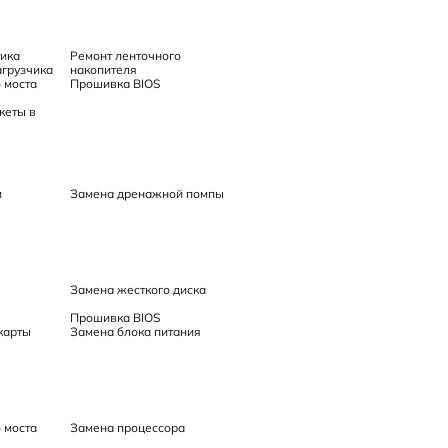
тика
Ремонт ленточного
агрузчика
накопителя
 моста
Прошивка BIOS
кеты в
и
Замена дренажной помпы
Замена жесткого диска
Прошивка BIOS
карты
Замена блока питания
 моста
Замена процессора