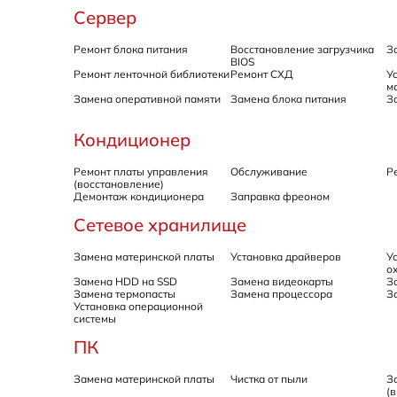
Сервер
Ремонт блока питания
Восстановление загрузчика
З
BIOS
Ремонт ленточной библиотеки
Ремонт СХД
У
м
Замена оперативной памяти
Замена блока питания
З
Кондиционер
Ремонт платы управления
Обслуживание
Р
(восстановление)
Демонтаж кондиционера
Заправка фреоном
Сетевое хранилище
Замена материнской платы
Установка драйверов
У
о
Замена HDD на SSD
Замена видеокарты
З
Замена термопасты
Замена процессора
З
Установка операционной
системы
ПК
Замена материнской платы
Чистка от пыли
З
(